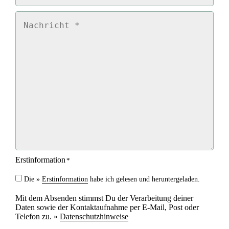
n
r
*
e
N
i
a
c
c
h
h
b
r
a
i
r
c
k
h
e
t
i
*
t
*
Erstinformation
*
Die »
Erstinformation
habe ich gelesen und heruntergeladen.
Mit dem Absenden stimmst Du der Verarbeitung deiner
Daten sowie der Kontaktaufnahme per E-Mail, Post oder
Telefon zu. »
Datenschutzhinweise