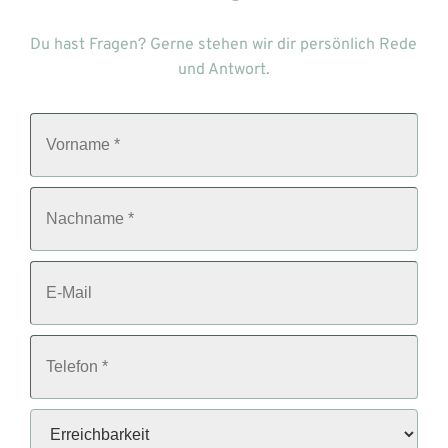
Du hast Fragen? Gerne stehen wir dir persönlich Rede 
und Antwort.
V
o
r
n
a
N
m
a
e
c
*
h
n
E
a
-
m
M
e
a
*
i
T
l
e
l
e
f
E
o
r