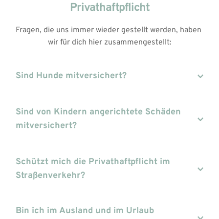
Privathaftpflicht
Fragen, die uns immer wieder gestellt werden, haben 
wir für dich hier zusammengestellt:
Sind Hunde mitversichert?
Nein. Auch wenn irrtümlicherweise viele Inhaber 
einer Privathaftpflicht davon ausgehen, ist dem 
Sind von Kindern angerichtete Schäden 
nicht so. Für Hunde und Pferde muss eine 
mitversichert?
gesonderte Tierhalterhaftpflicht abgeschlossen 
werden.
Kinder sind nur dann mitversichert, wenn du einen 
entsprechenden Familientarif gewählt hast. 
Schützt mich die Privathaftpflicht im 
Volljährige Kinder, die sich in einem Studium oder 
Straßenverkehr?
in der Berufsausbildung befinden und noch im 
elterlichen Haushalt wohnen, sind in der Regel 
Die Privathaftpflichtversicherung schützt dich als 
mitversichert. Eltern haften nur für Schäden, die 
Fußgänger oder Radfahrer auch im Straßenverkehr. 
Bin ich im Ausland und im Urlaub 