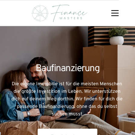
Zum
Inhalt
springen
Baufinanzierung
Die eigene Immobilie ist für die meisten Menschen 
die größte Investition im Leben. Wir unterstützen 
dich auf deinem Weg dorthin. Wir finden für dich die 
passende Baufinanzierung, ohne das du selbst 
suchen musst.