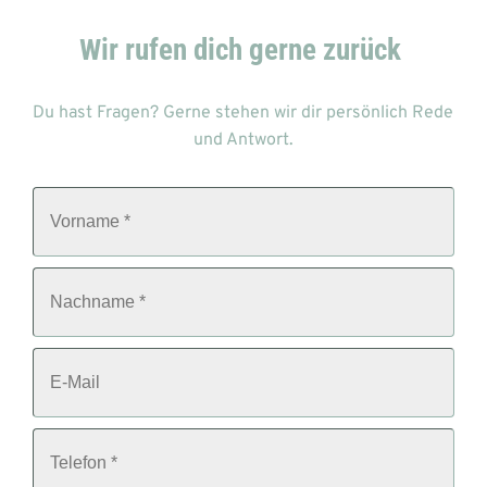
Wir rufen dich gerne zurück 
Du hast Fragen? Gerne stehen wir dir persönlich Rede 
und Antwort.
V
o
r
n
a
N
m
a
e
c
*
h
n
E
a
-
m
M
e
a
*
i
T
l
e
l