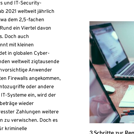
s und IT-Security-
b 2021 weltweit jährlich
etwa dem 2,5-fachen
Rund ein Viertel davon
ms. Doch auch
nnt mit kleinen
et in globalen Cyber-
enden weltweit zigtausende
 unvorsichtige Anwender
vaten Firewalls angekommen,
ntozugriffe oder andere
 IT-Systeme ein, wird der
beträge wieder
resster Zahlungen weitere
en zu verwischen. Doch es
r kriminelle
3 Schritte zur Re