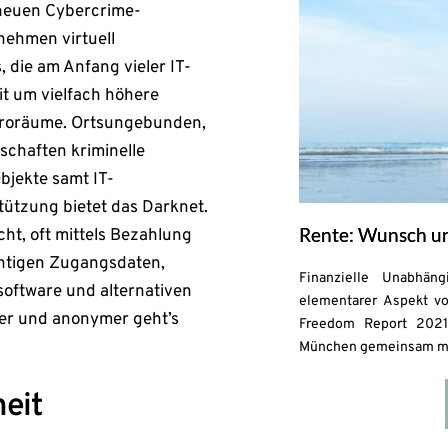
neuen Cybercrime-
nehmen virtuell
, die am Anfang vieler IT-
eit um vielfach höhere
Büroräume. Ortsungebunden,
schaften kriminelle
bjekte samt IT-
ützung bietet das Darknet.
Rente: Wunsch un
cht, oft mittels Bezahlung
chtigen Zugangsdaten,
Finanzielle Unabhän
oftware und alternativen
elementarer Aspekt vo
er und anonymer geht’s
Freedom Report 2021“
München gemeinsam mit 
heit