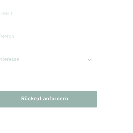
Die Erstinformation habe ich gelesen und
heruntergeladen
Rückruf anfordern
dem Absenden stimmen Sie der Verarbeitung Ihrer 
n sowie der Kontaktaufnahme per E-Mail, Post oder 
fon zu. 