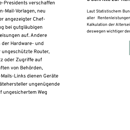
e-Presidents verschaffen
men-Mail-Vorlagen, neu
Laut Statistischem Bu
aller Rentenleistunge
r angezeigter Chef-
Kalkulation der Alters
ng bei gutgläubigen
deswegen wichtiger den
eisungen auf. Andere
in der Hardware- und
r ungeschützte Router,
 oder Zugriffe auf
aften von Behörden,
Mails-Links dienen Geräte
erätehersteller ungenügende
uf ungesichertem Weg