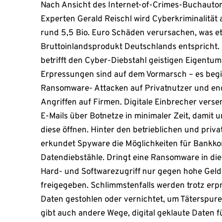
Nach Ansicht des Internet-of-Crimes-Buchautor
Experten Gerald Reischl wird Cyberkriminalität a
rund 5,5 Bio. Euro Schäden verursachen, was 
Bruttoinlandsprodukt Deutschlands entspricht. 
betrifft den Cyber-Diebstahl geistigen Eigentu
Erpressungen sind auf dem Vormarsch – es begi
Ransomware- Attacken auf Privatnutzer und end
Angriffen auf Firmen. Digitale Einbrecher vers
E-Mails über Botnetze in minimaler Zeit, damit
diese öffnen. Hinter den betrieblichen und pri
erkundet Spyware die Möglichkeiten für Bankko
Datendiebstähle. Dringt eine Ransomware in die
Hard- und Softwarezugriff nur gegen hohe Geld
freigegeben. Schlimmstenfalls werden trotz erp
Daten gestohlen oder vernichtet, um Täterspur
gibt auch andere Wege, digital geklaute Daten fü