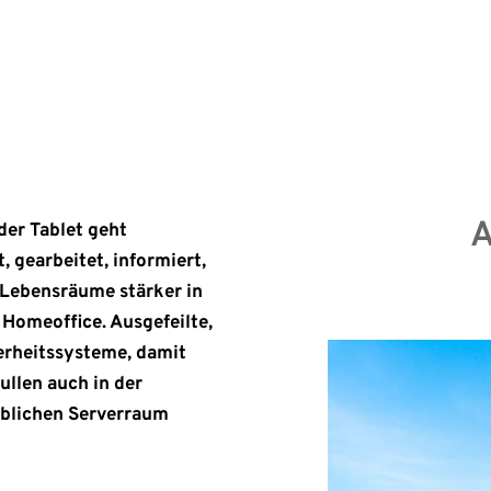
ng […]
Erst
A
der Tablet geht
, gearbeitet, informiert,
e Lebensräume stärker in
 Homeoffice. Ausgefeilte,
herheitssysteme, damit
ullen auch in der
eblichen Serverraum