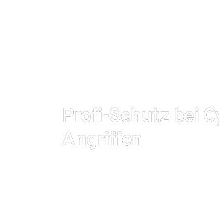
Profi-Schutz bei C
Angriffen
Ob im Job oder privat: Ohne PC, Smartphone oder T
nichts mehr. Es wird online gekauft, gearbeitet, infor
Zudem verlagert Corona viele Lebensräume stärker 
das Tagesgeschäft in das Homeoffice. Ausgefeilte, d
wirkungsvolle Sicherheitssysteme, damit wertvoll