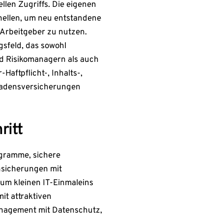
llen Zugriffs. Die eigenen
inellen, um neu entstandene
n Arbeitgeber zu nutzen.
gsfeld, das sowohl
nd Risikomanagern als auch
aftpflicht-, Inhalts-,
hadensversicherungen
ritt
ogramme, sichere
nsicherungen mit
m kleinen IT-Einmaleins
it attraktiven
management mit Datenschutz,