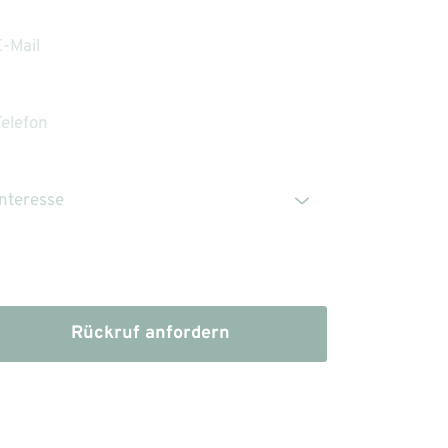
Die Erstinformation habe ich gelesen und
heruntergeladen
Rückruf anfordern
dem Absenden stimmen Sie der Verarbeitung Ihrer 
n sowie der Kontaktaufnahme per E-Mail, Post oder 
fon zu. 