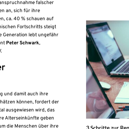
Inanspruchnahme falscher
 an, sich für ihre
en, ca. 40 % schauen auf
ischen Fortschritts steigt
e Generation lebt ungefähr
ont
Peter Schwark
,
.
er
ng und damit auch ihre
hätzen können, fordert der
al ausgewiesen wird, das
hre Alterseinkünfte geben
, um die Menschen über ihre
3 Schritte zur Re