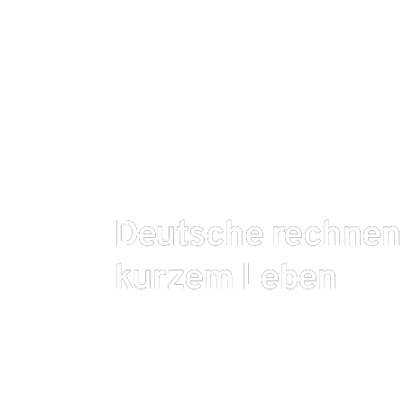
Deutsche rechnen
kurzem Leben
Vielen Menschen ist nicht klar, mit welcher Leben
auch weil sie sich am falschen Referenzpunkt orien
Fehleinschätzung hat auch Folgen für die Altersv
der Deutschen Versicherungswirtschaft (GDV) möc