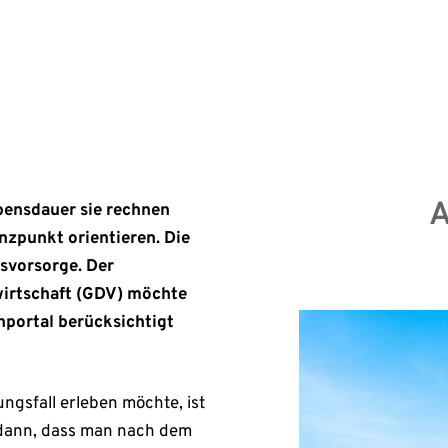
n.
Erst
A
ebensdauer sie rechnen
nzpunkt orientieren. Die
rsvorsorge. Der
irtschaft (GDV) möchte
portal berücksichtigt
ngsfall erleben möchte, ist
s dann, dass man nach dem