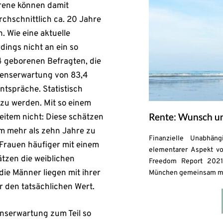
orene können damit
rchschnittlich ca. 20 Jahre
 Wie eine aktuelle
dings nicht an ein so
4 geborenen Befragten, die
ebenserwartung von 83,4
ntspräche. Statistisch
 zu werden. Mit so einem
Rente: Wunsch un
eitem nicht: Diese schätzen
m mehr als zehn Jahre zu
Finanzielle Unabhän
s Frauen häufiger mit einem
elementarer Aspekt vo
tzen die weiblichen
Freedom Report 2021“
ie Männer liegen mit ihrer
München gemeinsam mit 
 den tatsächlichen Wert.
nserwartung zum Teil so