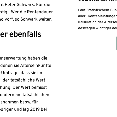
nt Peter Schwark. Für die
Laut Statistischem Bu
htig. „Wer die Rentendauer
aller Rentenleistunge
d vor“, so Schwark weiter.
Kalkulation der Alters
deswegen wichtiger den
r ebenfalls
benserwartung haben die
 denen sie Alterseinkünfte
-Umfrage, dass sie im
, der tatsächliche Wert
ichung: Der Wert bemisst
 sondern am tatsächlichen
usnahmen bspw. für
edriger und lag 2019 bei